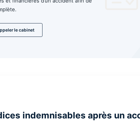
s et financières d’un accident afin de
mplète.
ppeler le cabinet
dices indemnisables après un ac