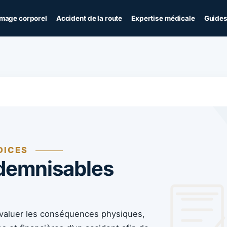
age corporel
Accident de la route
Expertise médicale
Guides
DICES
ndemnisables
 évaluer les conséquences physiques,