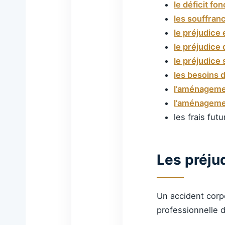
le déficit f
les souffran
le préjudice
le préjudice
le préjudice 
les besoins 
l’aménageme
l’aménageme
les frais futu
Les préju
Un accident corp
professionnelle d