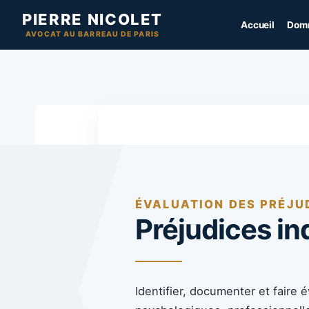
Aller
PIERRE NICOLET
Accueil
Domm
au
AVOCAT AU BARREAU DE PARIS
contenu
ÉVALUATION DES PRÉJU
Préjudices i
Identifier, documenter et faire