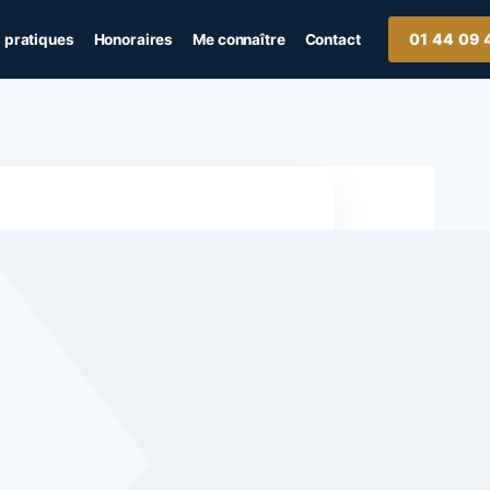
01 44 09 
 pratiques
Honoraires
Me connaître
Contact