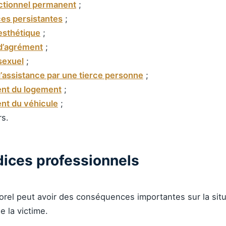
onctionnel permanent
;
ces persistantes
;
 esthétique
;
 d’agrément
;
sexuel
;
d’assistance par une tierce personne
;
nt du logement
;
nt du véhicule
;
rs.
dices professionnels
orel peut avoir des conséquences importantes sur la situ
e la victime.