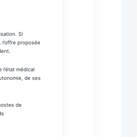
sation. Si
 l’offre proposée
dent.
 l’état médical
 autonomie, de ses
 postes de
ds