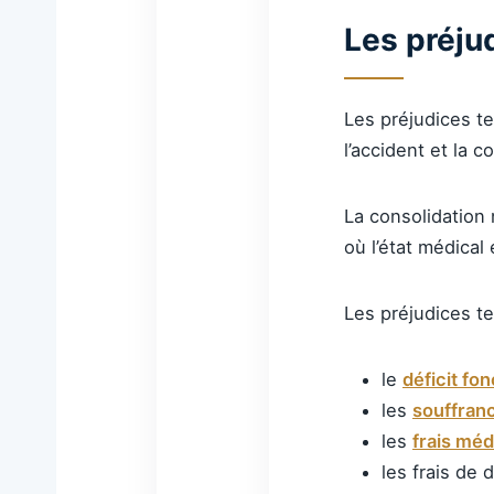
Les préju
Les préjudices t
l’accident et la 
La consolidation
où l’état médica
Les préjudices 
le
déficit fo
les
souffran
les
frais méd
les frais de 