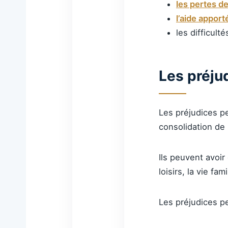
les pertes de
l’aide apport
les difficult
Les préju
Les préjudices p
consolidation de l
Ils peuvent avoir
loisirs, la vie fam
Les préjudices p