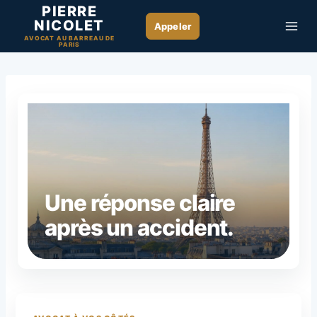
Aller
PIERRE
NICOLET
au
AVOCAT AU BARREAU DE
contenu
PARIS
Une réponse claire
après un accident.