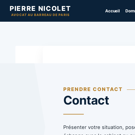
Aller
PIERRE NICOLET
Accueil
Domm
au
AVOCAT AU BARREAU DE PARIS
contenu
PRENDRE CONTACT
Contact
Présenter votre situation, po