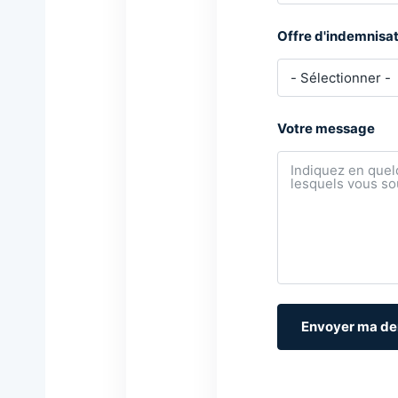
Offre d'indemnisat
Votre message
Envoyer ma d
A