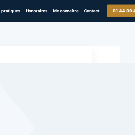
01 44 09 
 pratiques
Honoraires
Me connaître
Contact