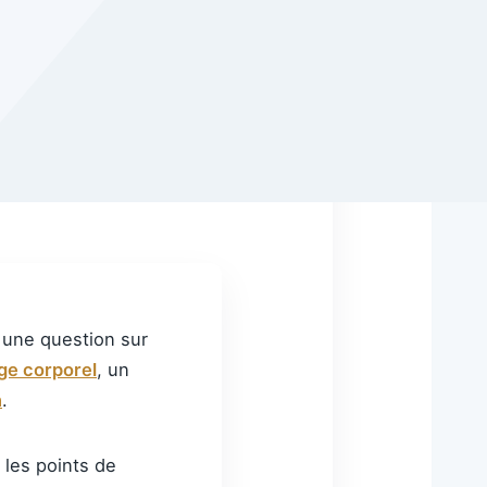
 une question sur
e corporel
, un
n
.
 les points de