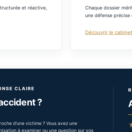
tructurée et réactive,
Chaque dossier mérite
une défense précise 
Découvrir le cabine
ONSE CLAIRE
R
accident ?
proche d’une victime ? Vous avez une
nisation à examiner ou une question sur vos