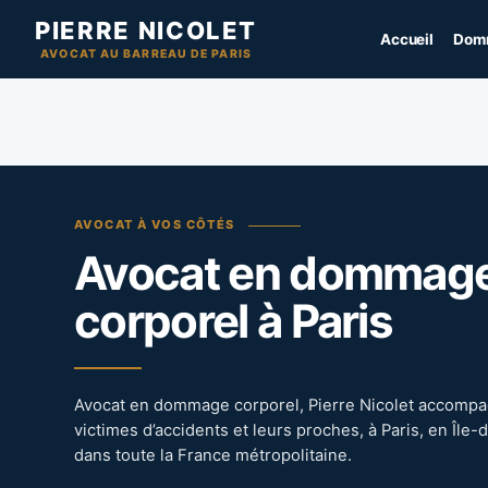
Aller
PIERRE NICOLET
Accueil
Domm
au
AVOCAT AU BARREAU DE PARIS
contenu
AVOCAT À VOS CÔTÉS
Avocat en dommag
corporel à Paris
Avocat en dommage corporel, Pierre Nicolet accompa
victimes d’accidents et leurs proches, à Paris, en Île
dans toute la France métropolitaine.