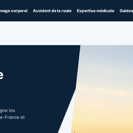
age corporel
Accident de la route
Expertise médicale
Guides
e
gne les
-de-France et