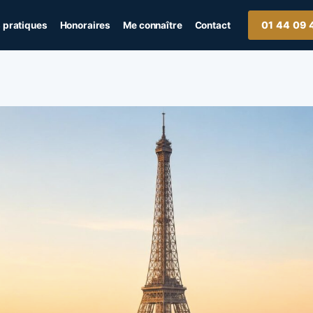
01 44 09 
 pratiques
Honoraires
Me connaître
Contact